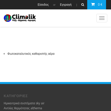
Είσοδος
Εγγραγή
0 €
or
|
Toggl
naviga
Φωτοκαταλυτικός καθαριστής αέρα
ΚΑΤΗΓΟΡΙΕΣ
Ημικεντρικά συστήματα sky air
Αντλίες θερμότητας altherma